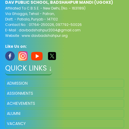
DAV PUBLIC SCHOOL, BADSHAHPUR MANDI (UGOKE)
Affiliated To C.B.S.E. - New Delhi, (No. - 1631189)
Via Ghagga, Tehsil - Patran,
Distt. - Patiala, Punjab - 147102
Contact No. : 01764-250026, 097792-50026
E-Mail : davbadshahpur2004@gmail.com
Website : www.davbadshahpur.org
Like Us on:
QUICK LINKS ↓
ADMISSION
ASSIGNMENTS
ACHIEVEMENTS
ALUMNI
VACANCY